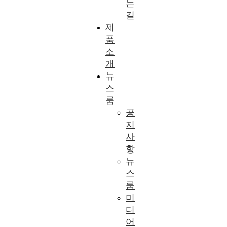
는
길
제
품
소
개
뉴
스
룸
공
지
사
항
뉴
스
룸
미
디
어