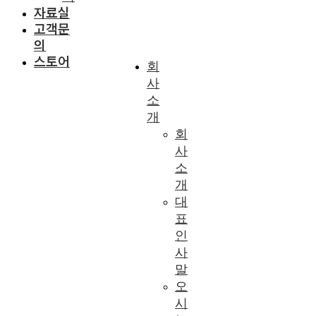
자료실
고객문
의
스토어
회
사
소
개
회
사
소
개
대
표
인
사
말
오
시