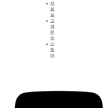
자
료
실
고
객
문
의
스
토
어