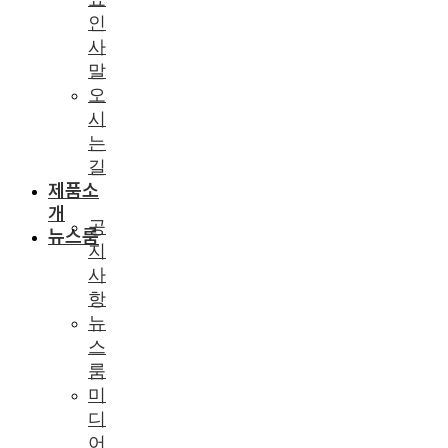
인
사
말
오
시
는
길
제품소
개
공
뉴스룸
지
사
항
뉴
스
룸
미
디
어