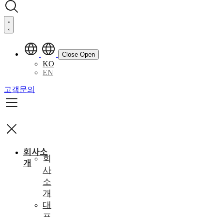
Close
Open
KO
EN
고객문의
회사소
회
개
사
소
개
대
표