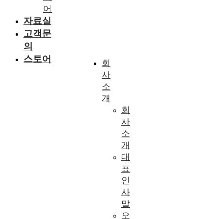
어
자료실
고객문
의
스토어
회
사
소
개
회
사
소
개
대
표
인
사
말
오