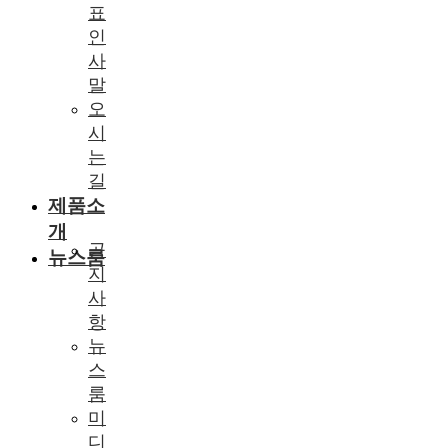
표
인
사
말
오
시
는
길
제품소
개
공
뉴스룸
지
사
항
뉴
스
룸
미
디