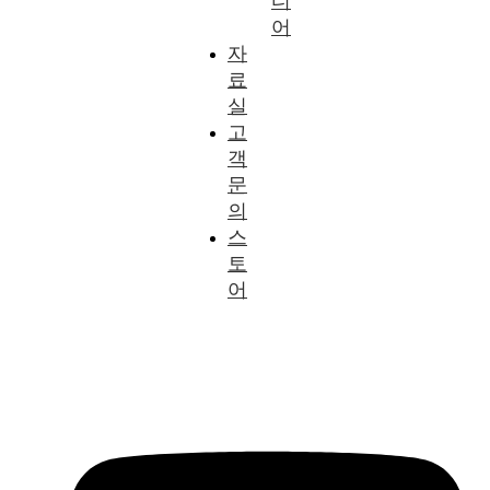
디
어
자
료
실
고
객
문
의
스
토
어