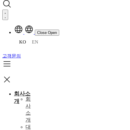
Close
Open
KO
EN
고객문의
회사소
회
개
사
소
개
대