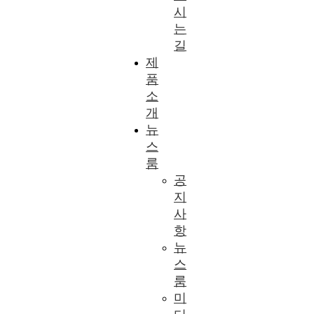
시
는
길
제
품
소
개
뉴
스
룸
공
지
사
항
뉴
스
룸
미