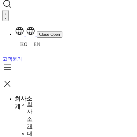
Close
Open
KO
EN
고객문의
회사소
회
개
사
소
개
대