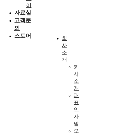
어
자료실
고객문
의
스토어
회
사
소
개
회
사
소
개
대
표
인
사
말
오