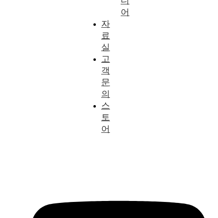
디
어
자
료
실
고
객
문
의
스
토
어