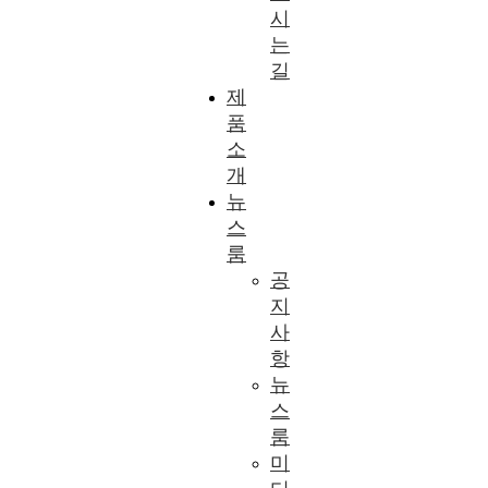
시
는
길
제
품
소
개
뉴
스
룸
공
지
사
항
뉴
스
룸
미