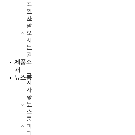
표
인
사
말
오
시
는
길
제품소
개
공
뉴스룸
지
사
항
뉴
스
룸
미
디