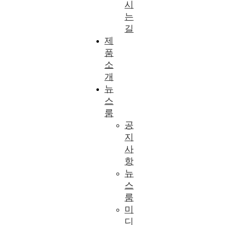
시
는
길
제
품
소
개
뉴
스
룸
공
지
사
항
뉴
스
룸
미
디