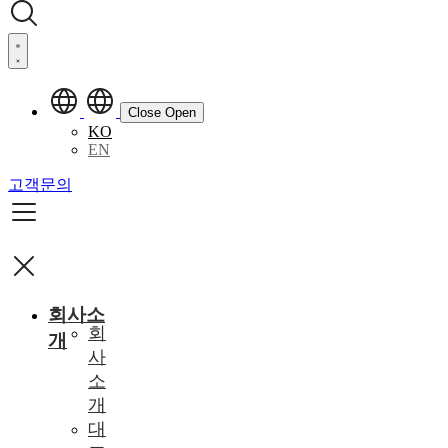
Close
Open
KO
EN
고객문의
회사소
회
개
사
소
개
대