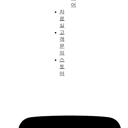
어
자
료
실
고
객
문
의
스
토
어