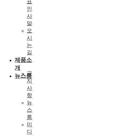
표
인
사
말
오
시
는
길
제품소
개
공
뉴스룸
지
사
항
뉴
스
룸
미
디