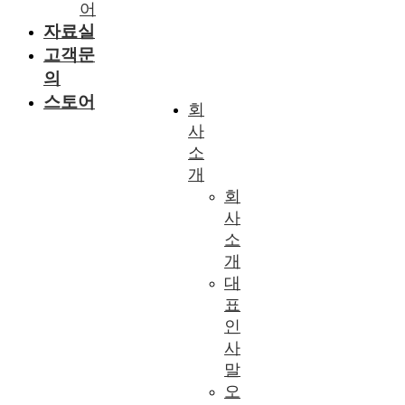
어
자료실
고객문
의
스토어
회
사
소
개
회
사
소
개
대
표
인
사
말
오