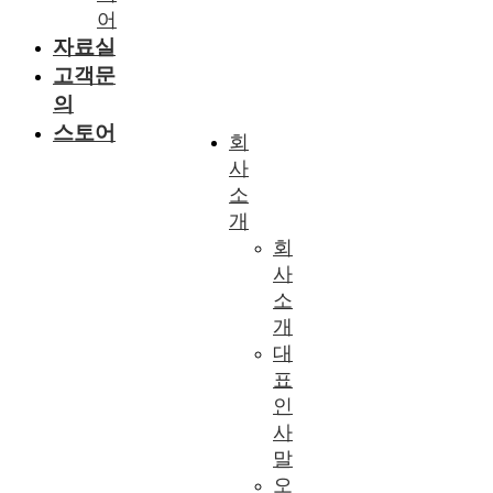
어
자료실
고객문
의
스토어
회
사
소
개
회
사
소
개
대
표
인
사
말
오