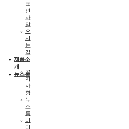
표
인
사
말
오
시
는
길
제품소
개
공
뉴스룸
지
사
항
뉴
스
룸
미
디