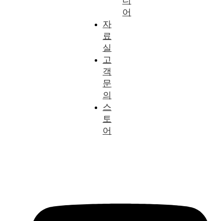
디
어
자
료
실
고
객
문
의
스
토
어