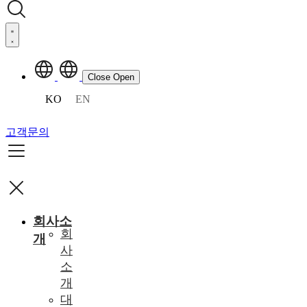
Close
Open
KO
EN
고객문의
회사소
회
개
사
소
개
대