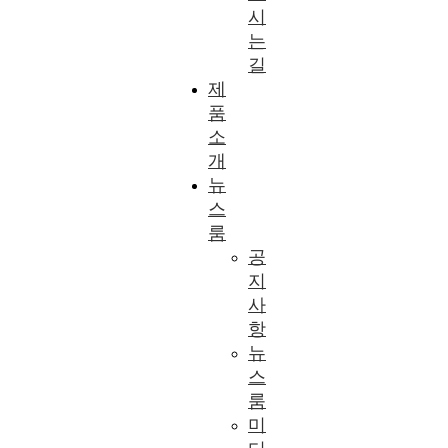
시
는
길
제
품
소
개
뉴
스
룸
공
지
사
항
뉴
스
룸
미