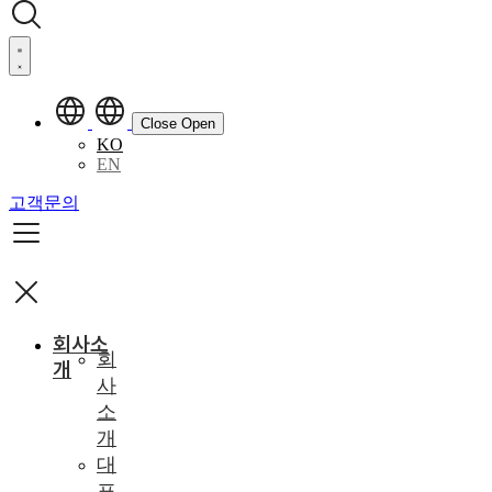
Close
Open
KO
EN
고객문의
회사소
회
개
사
소
개
대
표