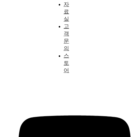
자
료
실
고
객
문
의
스
토
어