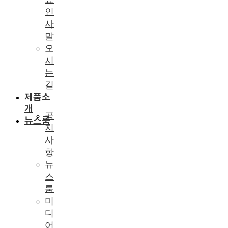
인
사
말
오
시
는
길
제품소
개
공
뉴스룸
지
사
항
뉴
스
룸
미
디
어