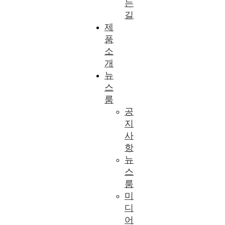
는
길
제
품
소
개
뉴
스
룸
공
지
사
항
뉴
스
룸
미
디
어