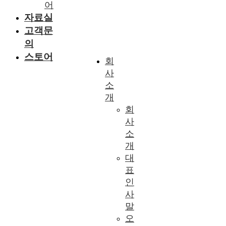
어
자료실
고객문
의
스토어
회
사
소
개
회
사
소
개
대
표
인
사
말
오