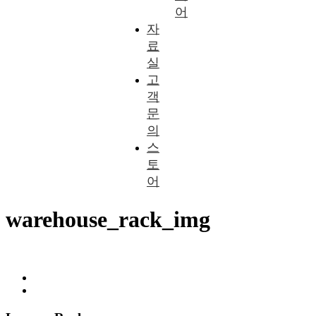
어
자
료
실
고
객
문
의
스
토
어
warehouse_rack_img