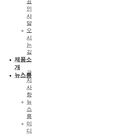
표
인
사
말
오
시
는
길
제품소
개
공
뉴스룸
지
사
항
뉴
스
룸
미
디