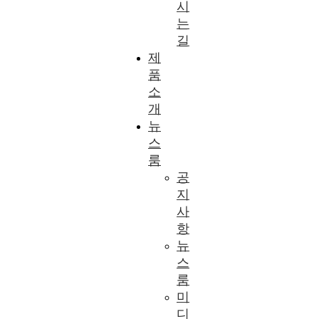
시
는
길
제
품
소
개
뉴
스
룸
공
지
사
항
뉴
스
룸
미
디