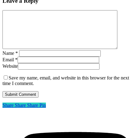
Leave a Reply
Name
*
Email
*
Website
Save my name, email, and website in this browser for the next
time I comment.
Share
Share
Share
Share
Pin