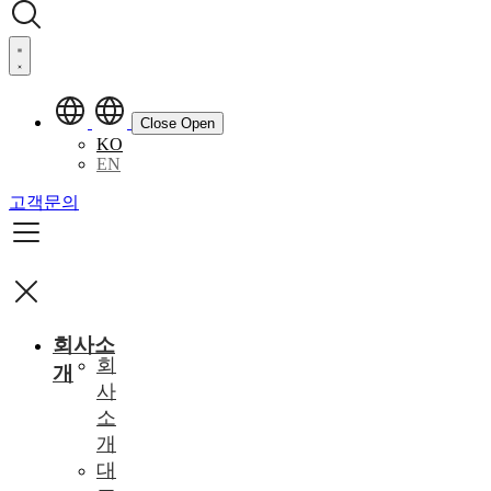
Close
Open
KO
EN
고객문의
회사소
회
개
사
소
개
대