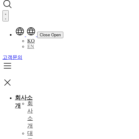
Close
Open
KO
EN
고객문의
회사소
회
개
사
소
개
대