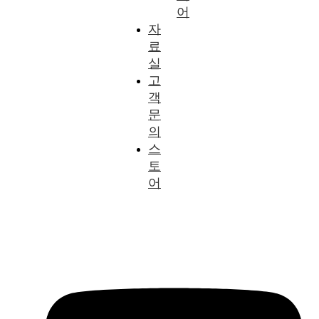
어
자
료
실
고
객
문
의
스
토
어