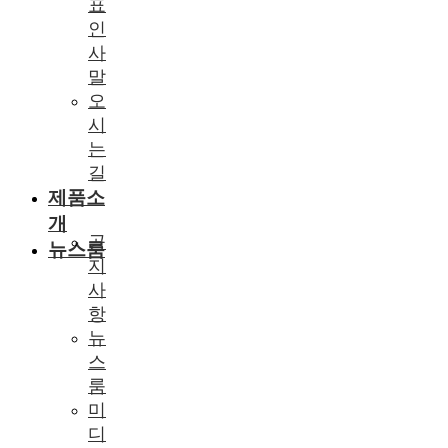
표
인
사
말
오
시
는
길
제품소
개
공
뉴스룸
지
사
항
뉴
스
룸
미
디