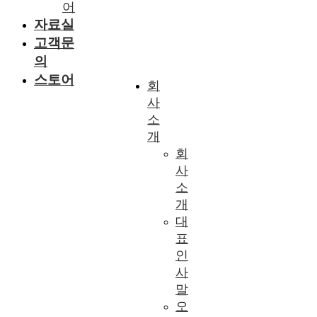
어
자료실
고객문
의
스토어
회
사
소
개
회
사
소
개
대
표
인
사
말
오