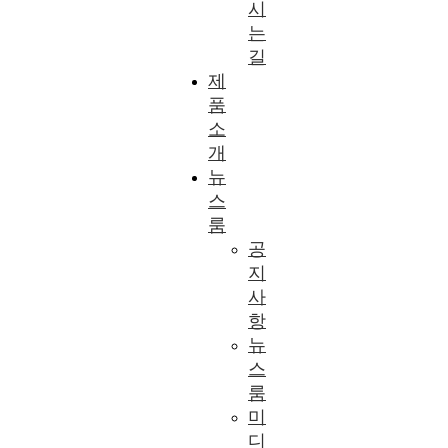
시
는
길
제
품
소
개
뉴
스
룸
공
지
사
항
뉴
스
룸
미
디