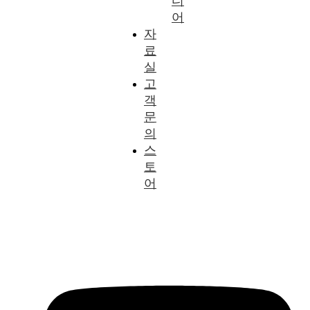
디
어
자
료
실
고
객
문
의
스
토
어