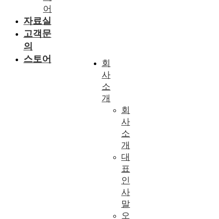
어
자료실
고객문
의
스토어
회
사
소
개
회
사
소
개
대
표
인
사
말
오