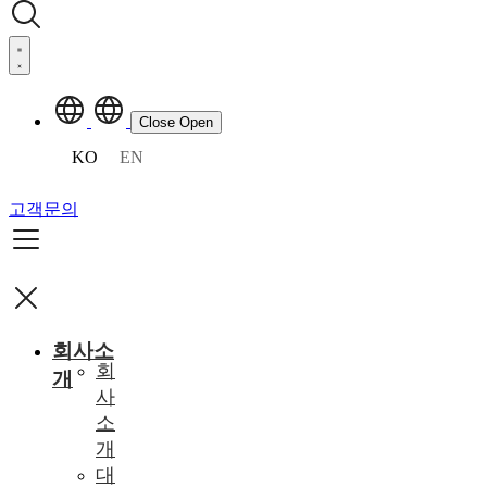
Close
Open
KO
EN
고객문의
회사소
회
개
사
소
개
대