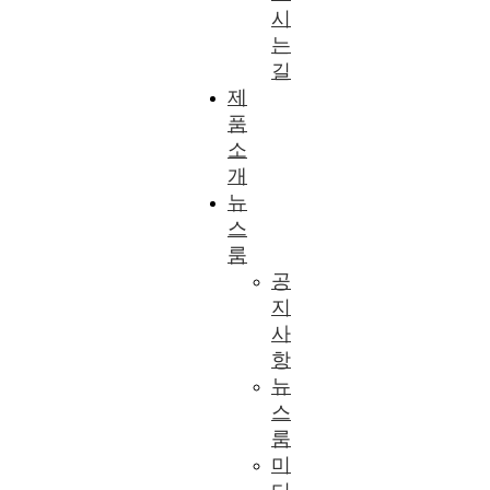
시
는
길
제
품
소
개
뉴
스
룸
공
지
사
항
뉴
스
룸
미