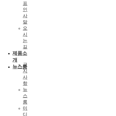
표
인
사
말
오
시
는
길
제품소
개
공
뉴스룸
지
사
항
뉴
스
룸
미
디