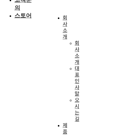
의
스토어
회
사
소
개
회
사
소
개
대
표
인
사
말
오
시
는
길
제
품