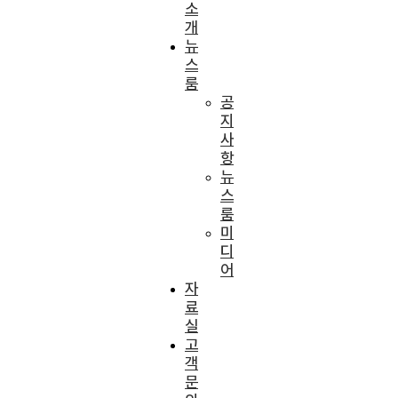
소
개
뉴
스
룸
공
지
사
항
뉴
스
룸
미
디
어
자
료
실
고
객
문