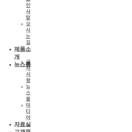
인
사
말
오
시
는
길
제품소
개
공
뉴스룸
지
사
항
뉴
스
룸
미
디
어
자료실
고객문