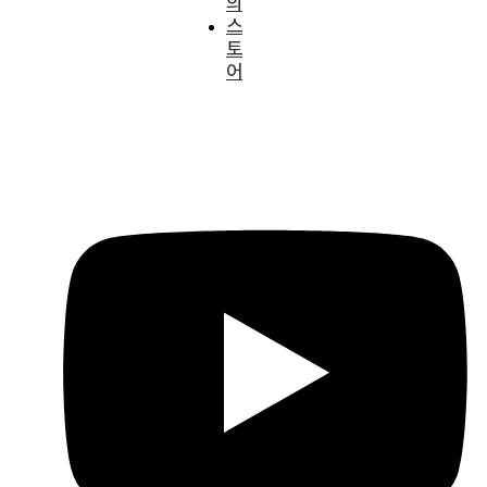
의
스
토
어