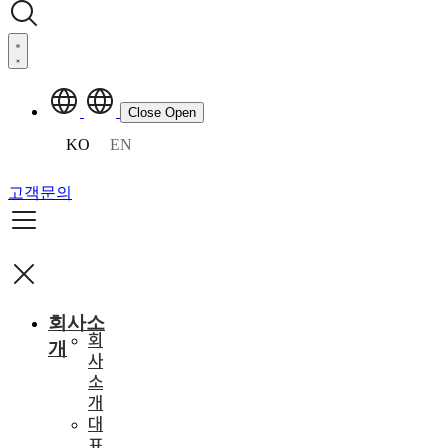
Close
Open
KO
EN
고객문의
회사소
회
개
사
소
개
대
표