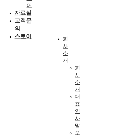
어
자료실
고객문
의
스토어
회
사
소
개
회
사
소
개
대
표
인
사
말
오