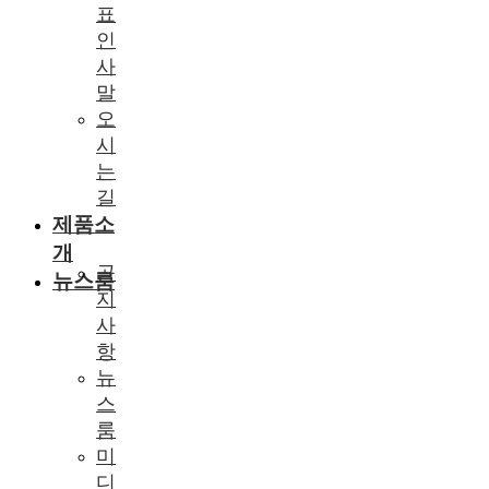
표
인
사
말
오
시
는
길
제품소
개
공
뉴스룸
지
사
항
뉴
스
룸
미
디