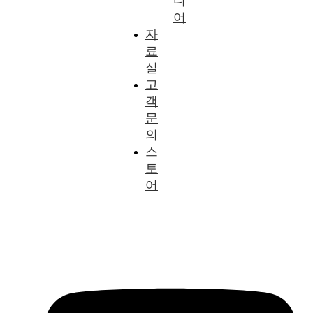
디
어
자
료
실
고
객
문
의
스
토
어