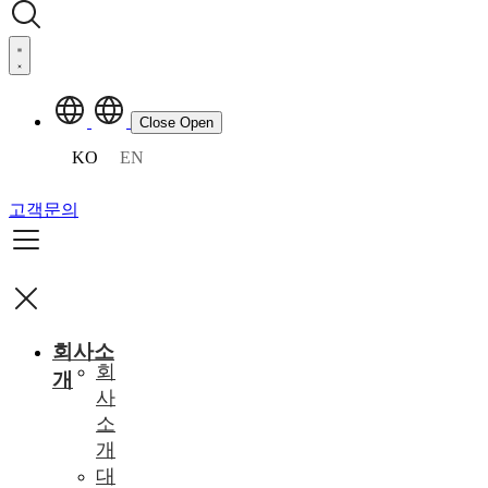
Close
Open
KO
EN
고객문의
회사소
회
개
사
소
개
대