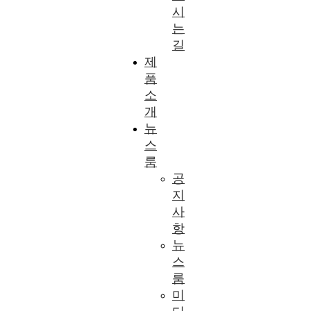
시
는
길
제
품
소
개
뉴
스
룸
공
지
사
항
뉴
스
룸
미