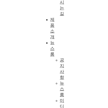
시
는
길
제
품
소
개
뉴
스
룸
공
지
사
항
뉴
스
룸
미
디