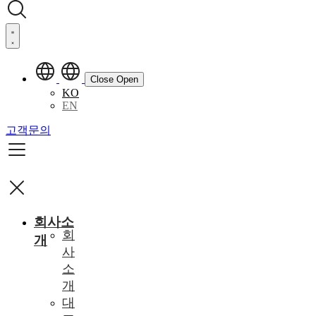
Close
Open
KO
EN
고객문의
회사소
회
개
사
소
개
대