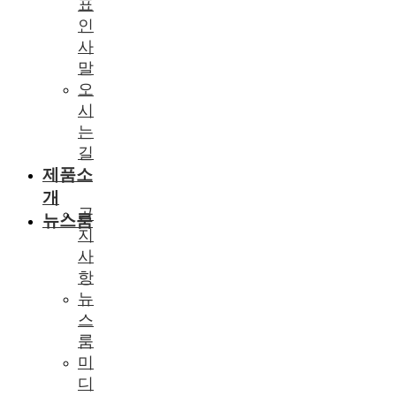
표
인
사
말
오
시
는
길
제품소
개
공
뉴스룸
지
사
항
뉴
스
룸
미
디