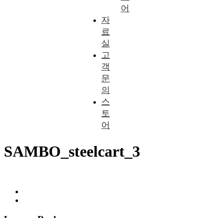
어
자
료
실
고
객
문
의
스
토
어
SAMBO_steelcart_3