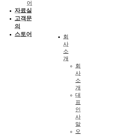
어
자료실
고객문
의
스토어
회
사
소
개
회
사
소
개
대
표
인
사
말
오