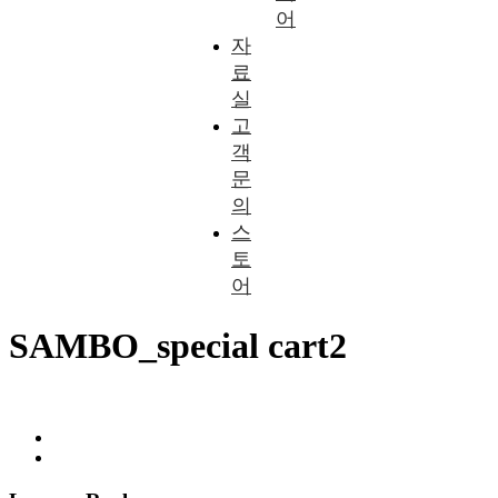
어
자
료
실
고
객
문
의
스
토
어
SAMBO_special cart2