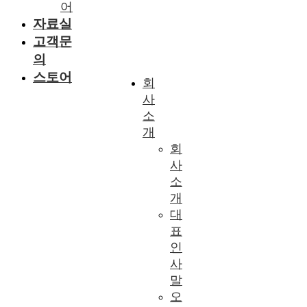
어
자료실
고객문
의
스토어
회
사
소
개
회
사
소
개
대
표
인
사
말
오