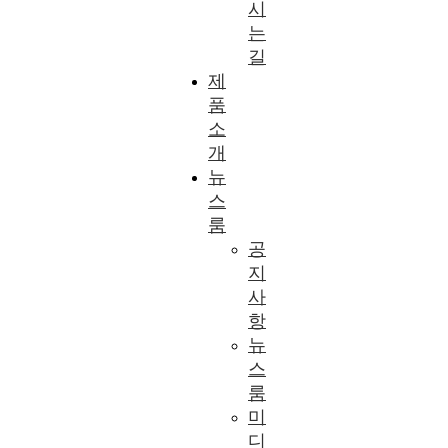
시
는
길
제
품
소
개
뉴
스
룸
공
지
사
항
뉴
스
룸
미
디