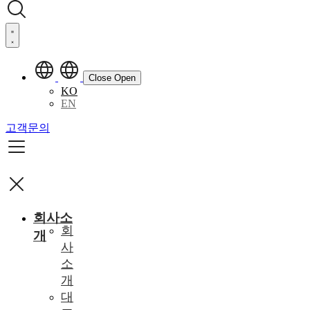
Close
Open
KO
EN
고객문의
회사소
회
개
사
소
개
대