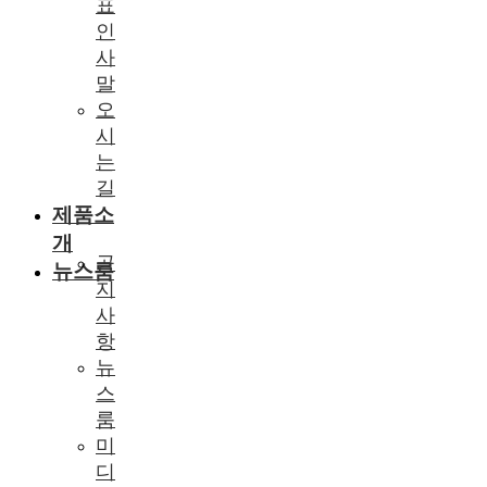
표
인
사
말
오
시
는
길
제품소
개
공
뉴스룸
지
사
항
뉴
스
룸
미
디