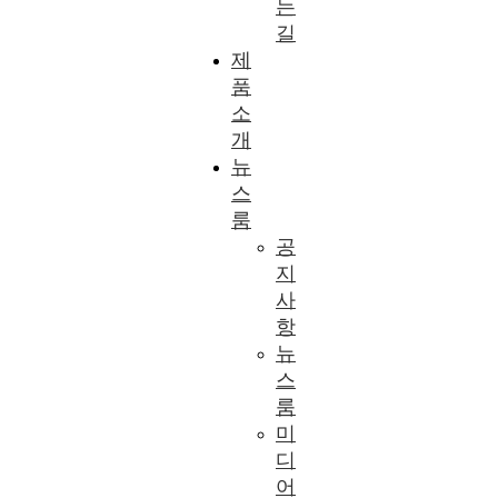
는
길
제
품
소
개
뉴
스
룸
공
지
사
항
뉴
스
룸
미
디
어