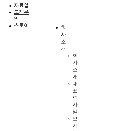
자료실
고객문
의
스토어
회
사
소
개
회
사
소
개
대
표
인
사
말
오
시