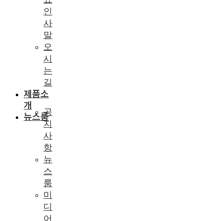
인
사
말
오
시
는
길
제품소
개
공
뉴스룸
지
사
항
뉴
스
룸
미
디
어