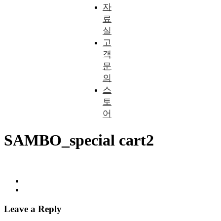
자
료
실
고
객
문
의
스
토
어
SAMBO_special cart2
Leave a Reply