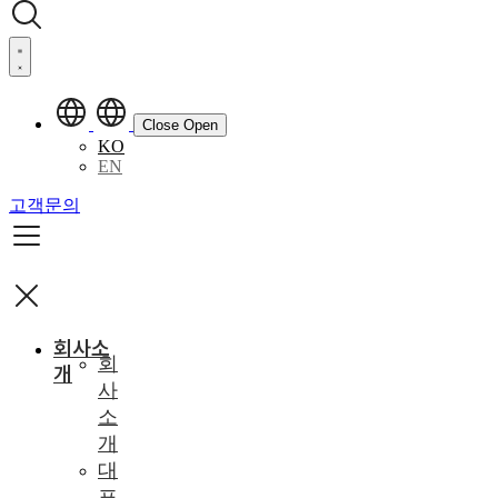
Close
Open
KO
EN
고객문의
회사소
회
개
사
소
개
대
표