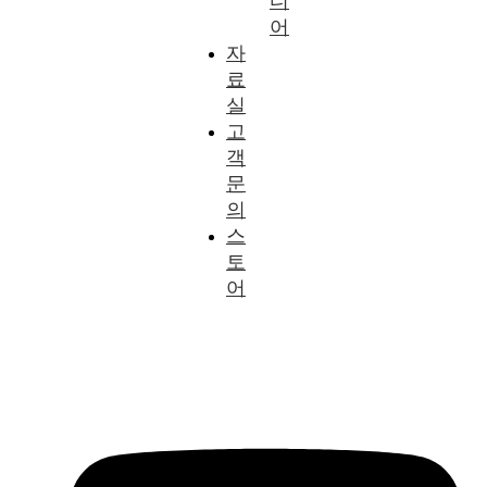
디
어
자
료
실
고
객
문
의
스
토
어