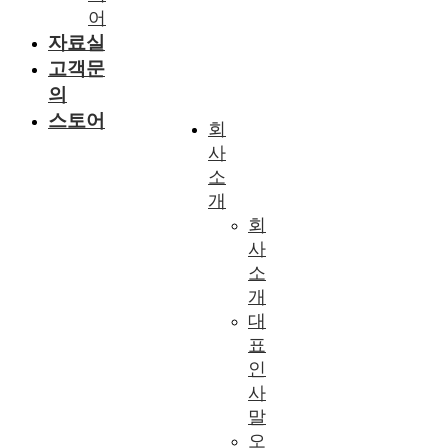
어
자료실
고객문
의
스토어
회
사
소
개
회
사
소
개
대
표
인
사
말
오