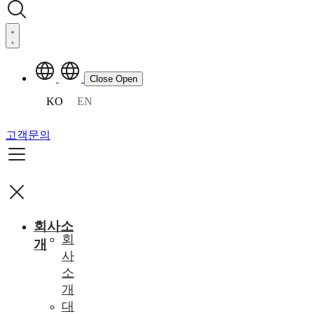
Close
Open
KO
EN
고객문의
회사소
회
개
사
소
개
대