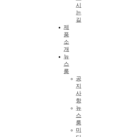
시
는
길
제
품
소
개
뉴
스
룸
공
지
사
항
뉴
스
룸
미