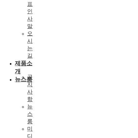
표
인
사
말
오
시
는
길
제품소
개
공
뉴스룸
지
사
항
뉴
스
룸
미
디