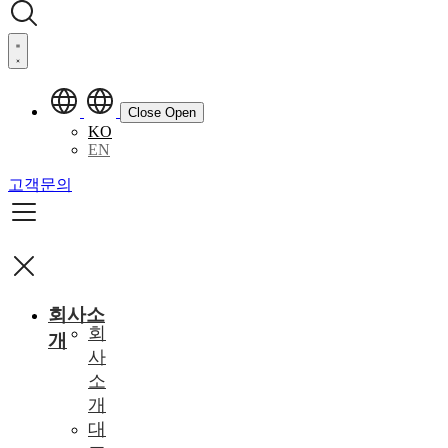
Close
Open
KO
EN
고객문의
회사소
회
개
사
소
개
대