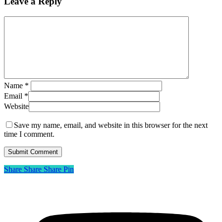
Leave a Reply
Name
*
Email
*
Website
Save my name, email, and website in this browser for the next
time I comment.
Share
Share
Share
Share
Pin