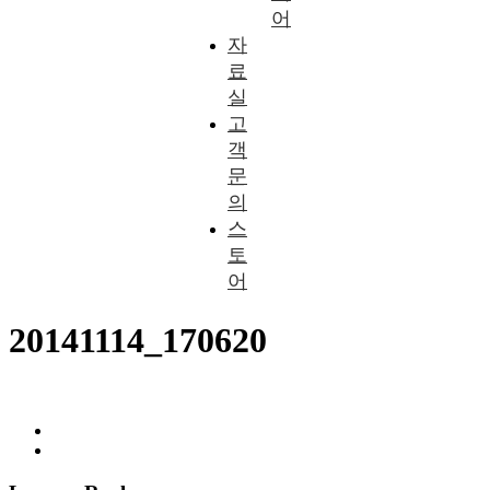
어
자
료
실
고
객
문
의
스
토
어
20141114_170620