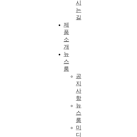
시
는
길
제
품
소
개
뉴
스
룸
공
지
사
항
뉴
스
룸
미
디