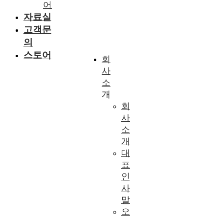
어
자료실
고객문
의
스토어
회
사
소
개
회
사
소
개
대
표
인
사
말
오