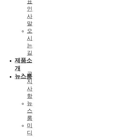
표
인
사
말
오
시
는
길
제품소
개
공
뉴스룸
지
사
항
뉴
스
룸
미
디