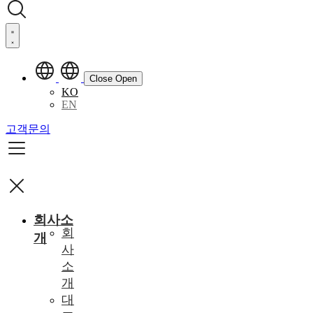
Close
Open
KO
EN
고객문의
회사소
회
개
사
소
개
대