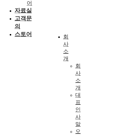
어
자료실
고객문
의
스토어
회
사
소
개
회
사
소
개
대
표
인
사
말
오