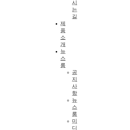
시
는
길
제
품
소
개
뉴
스
룸
공
지
사
항
뉴
스
룸
미
디