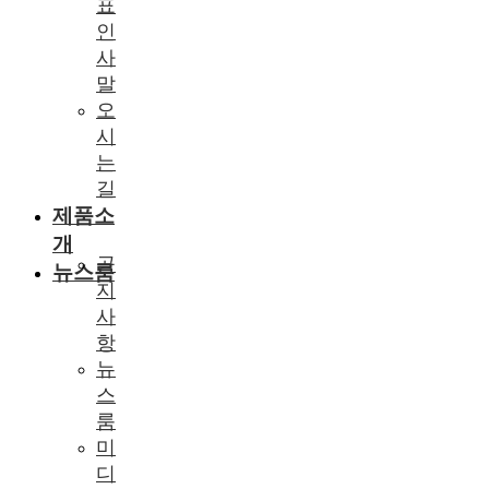
표
인
사
말
오
시
는
길
제품소
개
공
뉴스룸
지
사
항
뉴
스
룸
미
디