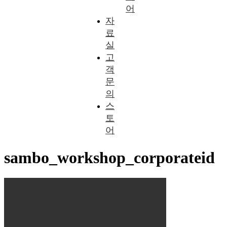
어
자
료
실
고
객
문
의
스
토
어
sambo_workshop_corporateid