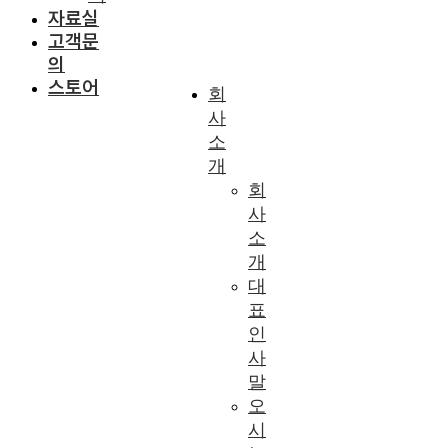
자료실
고객문
의
스토어
회
사
소
개
회
사
소
개
대
표
인
사
말
오
시