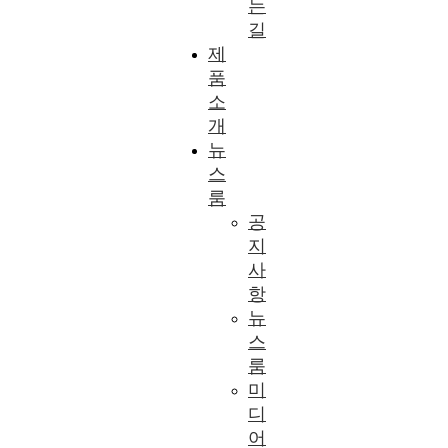
는
길
제
품
소
개
뉴
스
룸
공
지
사
항
뉴
스
룸
미
디
어