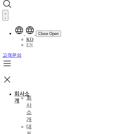
Close
Open
KO
EN
고객문의
회사소
회
개
사
소
개
대
표