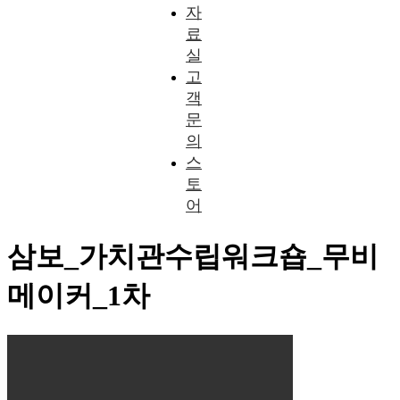
자
료
실
고
객
문
의
스
토
어
삼보_가치관수립워크숍_무비
메이커_1차