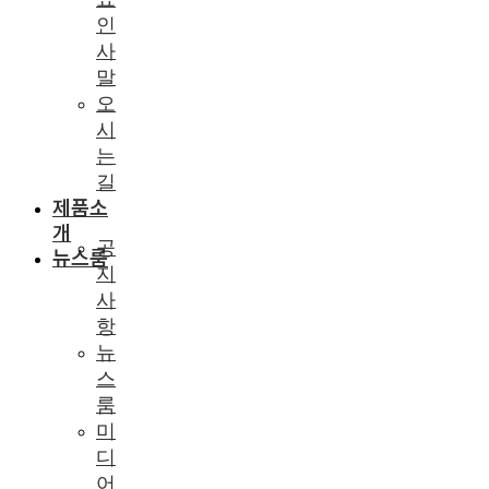
인
사
말
오
시
는
길
제품소
개
공
뉴스룸
지
사
항
뉴
스
룸
미
디
어