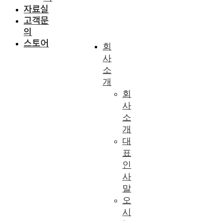
자료실
고객문
의
스토어
회
사
소
개
회
사
소
개
대
표
인
사
말
오
시