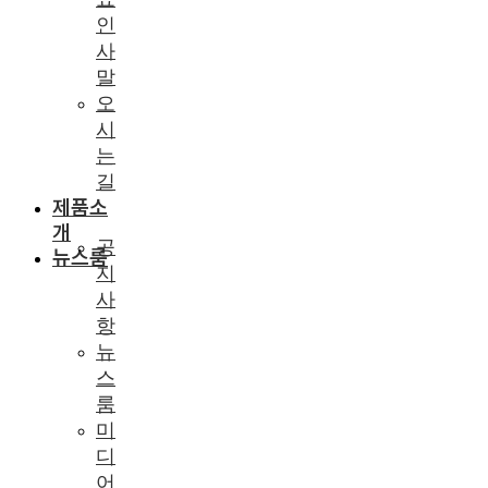
인
사
말
오
시
는
길
제품소
개
공
뉴스룸
지
사
항
뉴
스
룸
미
디
어