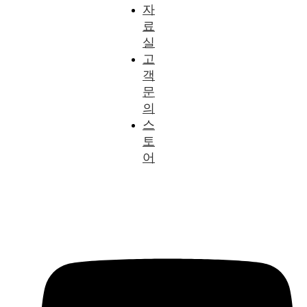
자
료
실
고
객
문
의
스
토
어