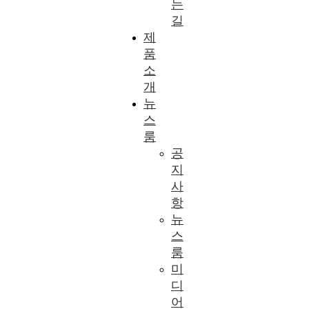
는
길
제
품
소
개
뉴
스
룸
공
지
사
항
뉴
스
룸
미
디
어