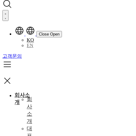
Close
Open
KO
EN
고객문의
회사소
회
개
사
소
개
대
표