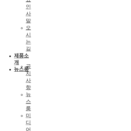
인
사
말
오
시
는
길
제품소
개
공
뉴스룸
지
사
항
뉴
스
룸
미
디
어