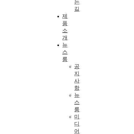
는
길
제
품
소
개
뉴
스
룸
공
지
사
항
뉴
스
룸
미
디
어