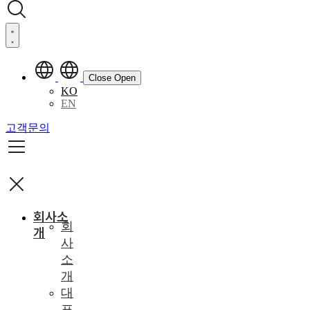
Close
Open
KO
EN
고객문의
회사소
회
개
사
소
개
대
표