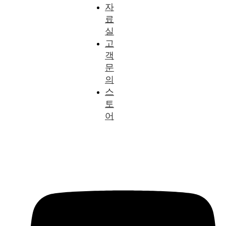
자
료
실
고
객
문
의
스
토
어