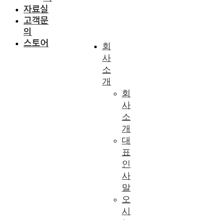
자료실
고객문
의
스토어
회
사
소
개
회
사
소
개
대
표
인
사
말
오
시