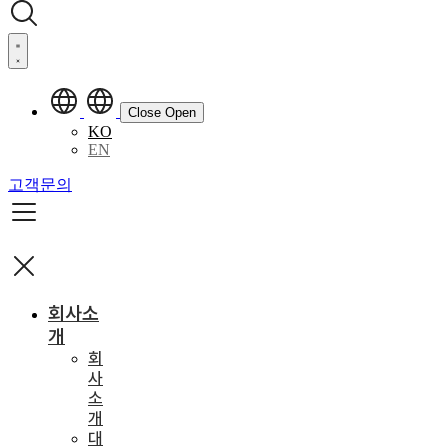
Close
Open
KO
EN
고객문의
회사소
개
회
사
소
개
대