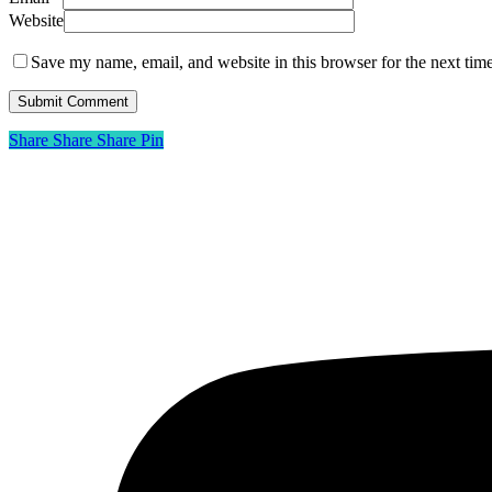
Website
Save my name, email, and website in this browser for the next tim
Share
Share
Share
Share
Pin