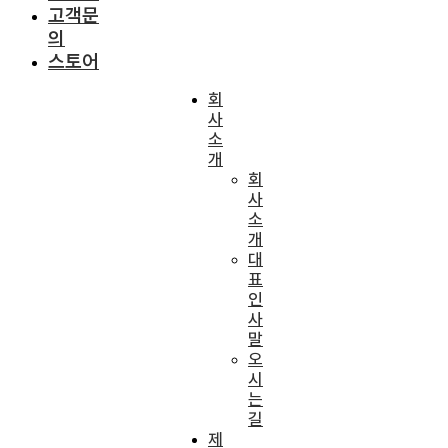
고객문
의
스토어
회
사
소
개
회
사
소
개
대
표
인
사
말
오
시
는
길
제