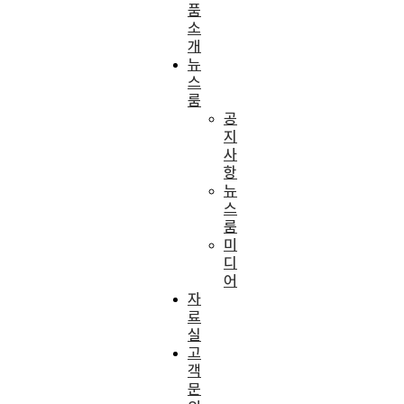
품
소
개
뉴
스
룸
공
지
사
항
뉴
스
룸
미
디
어
자
료
실
고
객
문