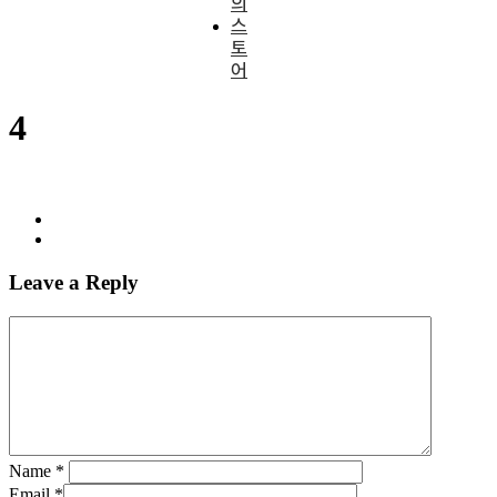
의
스
토
어
4
Leave a Reply
Name
*
Email
*