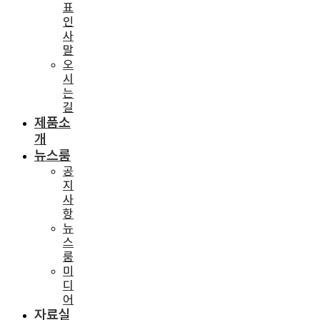
표
인
사
말
오
시
는
길
제품소
개
뉴스룸
공
지
사
항
뉴
스
룸
미
디
어
자료실