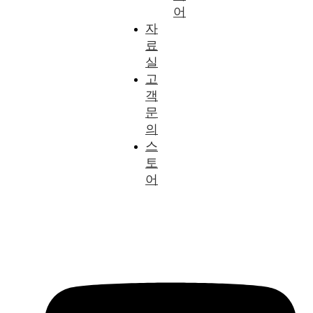
어
자
료
실
고
객
문
의
스
토
어