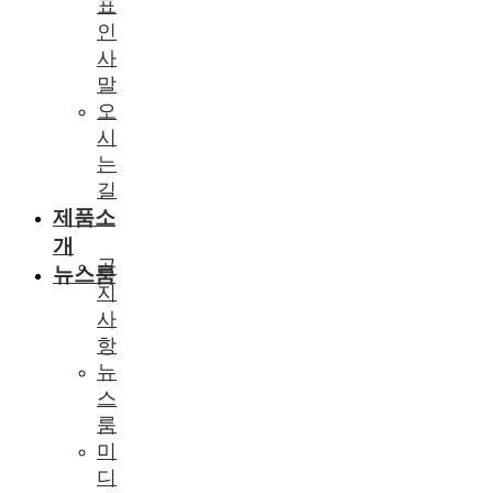
표
인
사
말
오
시
는
길
제품소
개
공
뉴스룸
지
사
항
뉴
스
룸
미
디