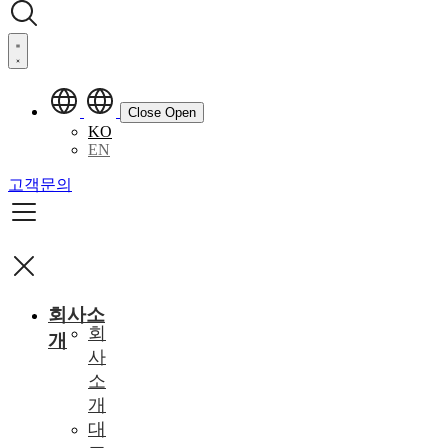
Close
Open
KO
EN
고객문의
회사소
회
개
사
소
개
대