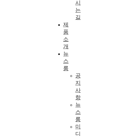
시
는
길
제
품
소
개
뉴
스
룸
공
지
사
항
뉴
스
룸
미
디