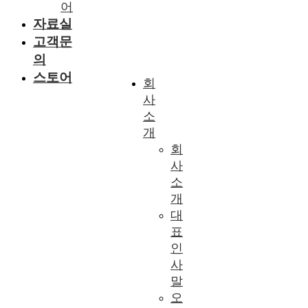
어
자료실
고객문
의
스토어
회
사
소
개
회
사
소
개
대
표
인
사
말
오