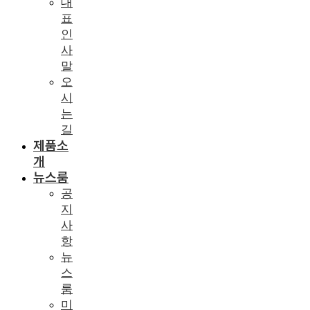
대
표
인
사
말
오
시
는
길
제품소
개
뉴스룸
공
지
사
항
뉴
스
룸
미