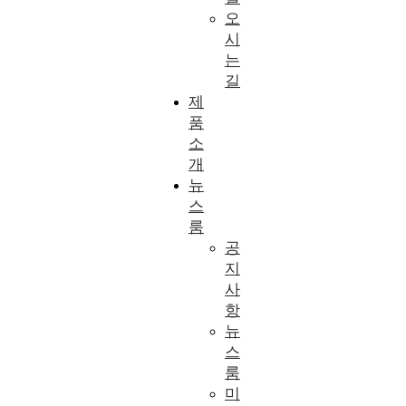
오
시
는
길
제
품
소
개
뉴
스
룸
공
지
사
항
뉴
스
룸
미