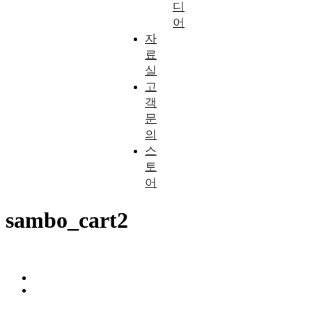
디
어
자
료
실
고
객
문
의
스
토
어
sambo_cart2