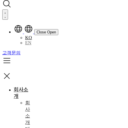
Close
Open
KO
EN
고객문의
회사소
개
회
사
소
개