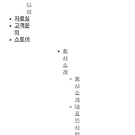
디
어
자료실
고객문
의
스토어
회
사
소
개
회
사
소
개
대
표
인
사
말