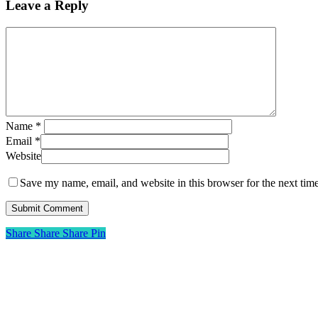
Leave a Reply
Name
*
Email
*
Website
Save my name, email, and website in this browser for the next tim
Share
Share
Share
Share
Pin