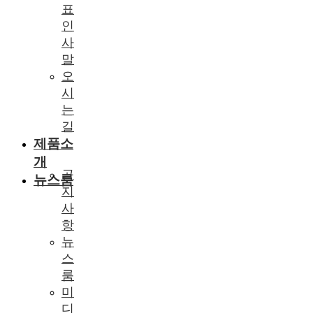
표
인
사
말
오
시
는
길
제품소
개
공
뉴스룸
지
사
항
뉴
스
룸
미
디