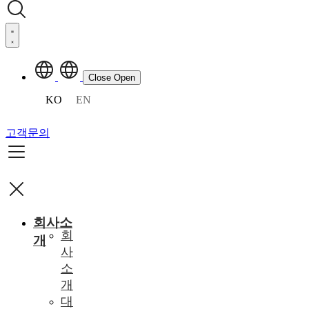
Close
Open
KO
EN
고객문의
회사소
회
개
사
소
개
대