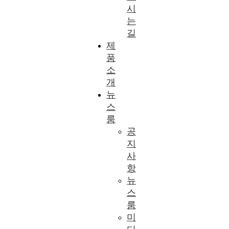
시
는
길
제
품
소
개
뉴
스
룸
공
지
사
항
뉴
스
룸
미