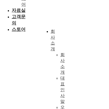
어
자료실
고객문
의
스토어
회
사
소
개
회
사
소
개
대
표
인
사
말
오