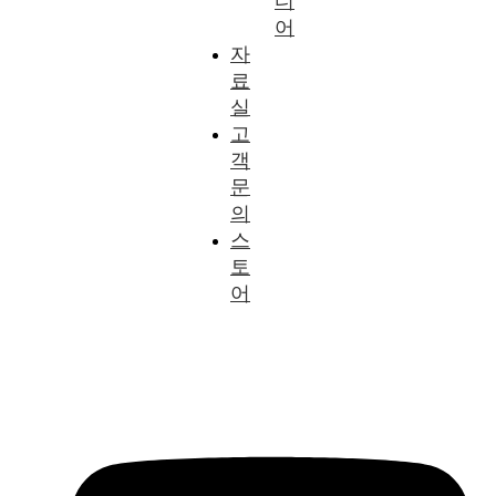
디
어
자
료
실
고
객
문
의
스
토
어