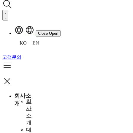
Close
Open
KO
EN
고객문의
회사소
회
개
사
소
개
대