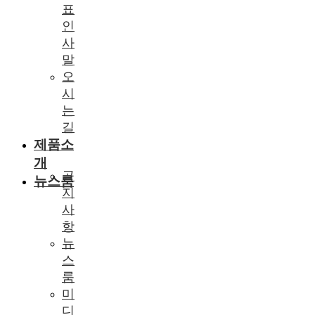
표
인
사
말
오
시
는
길
제품소
개
공
뉴스룸
지
사
항
뉴
스
룸
미
디