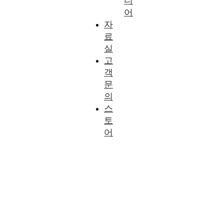
디
어
자
료
실
고
객
문
의
스
토
어