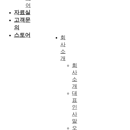
어
자료실
고객문
의
스토어
회
사
소
개
회
사
소
개
대
표
인
사
말
오