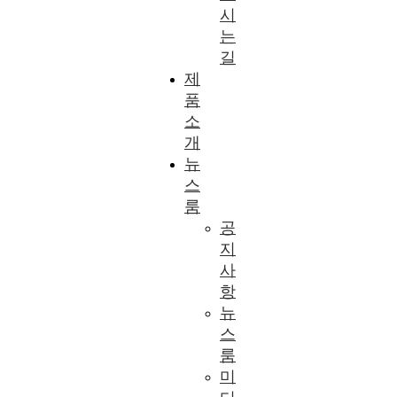
시
는
길
제
품
소
개
뉴
스
룸
공
지
사
항
뉴
스
룸
미