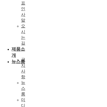
표
인
사
말
오
시
는
길
제품소
개
공
뉴스룸
지
사
항
뉴
스
룸
미
디