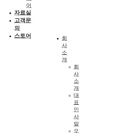
어
자료실
고객문
의
스토어
회
사
소
개
회
사
소
개
대
표
인
사
말
오