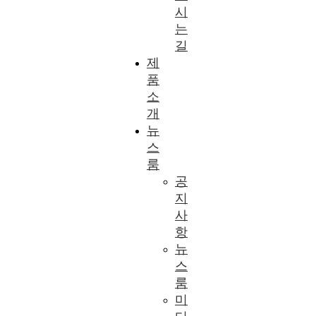
시
는
길
제
품
소
개
뉴
스
룸
공
지
사
항
뉴
스
룸
미