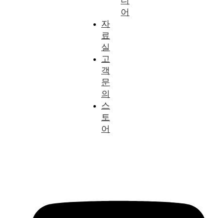
디
어
자
료
실
고
객
문
의
스
토
어