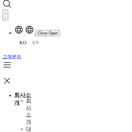
Close
Open
KO
EN
고객문의
회사소
회
개
사
소
개
대