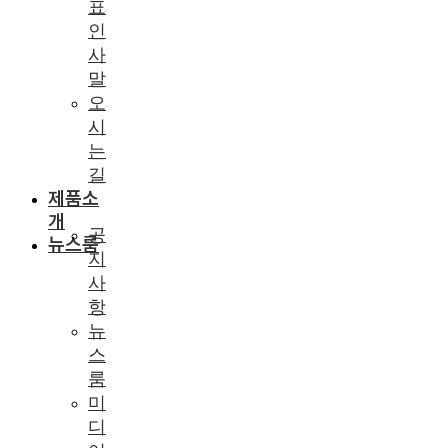
표
인
사
말
오
시
는
길
제품소
개
공
뉴스룸
지
사
항
뉴
스
룸
미
디