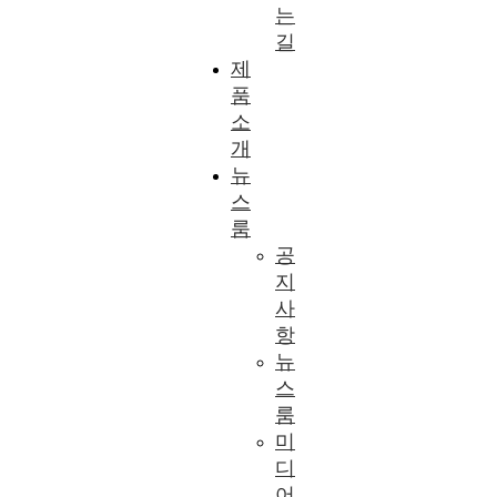
는
길
제
품
소
개
뉴
스
룸
공
지
사
항
뉴
스
룸
미
디
어