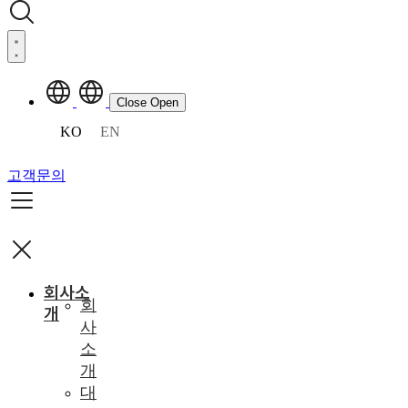
Close
Open
KO
EN
고객문의
회사소
회
개
사
소
개
대