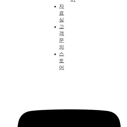
자
료
실
고
객
문
의
스
토
어