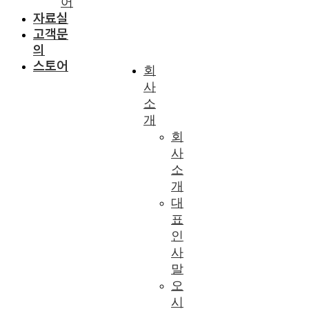
어
자료실
고객문
의
스토어
회
사
소
개
회
사
소
개
대
표
인
사
말
오
시