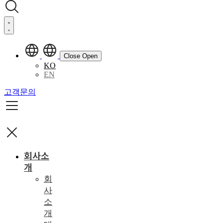
Close
Open
KO
EN
고객문의
회사소
개
회
사
소
개