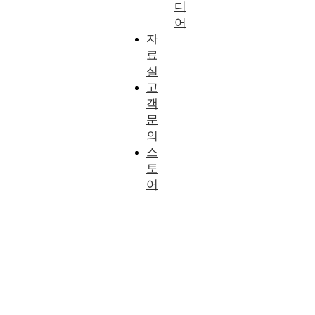
디
어
자
료
실
고
객
문
의
스
토
어