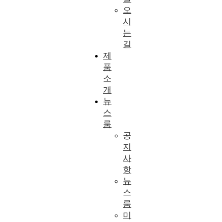
오
시
는
길
제
품
소
개
뉴
스
룸
공
지
사
항
뉴
스
룸
미