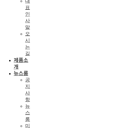
대
표
인
사
말
오
시
는
길
제품소
개
뉴스룸
공
지
사
항
뉴
스
룸
미