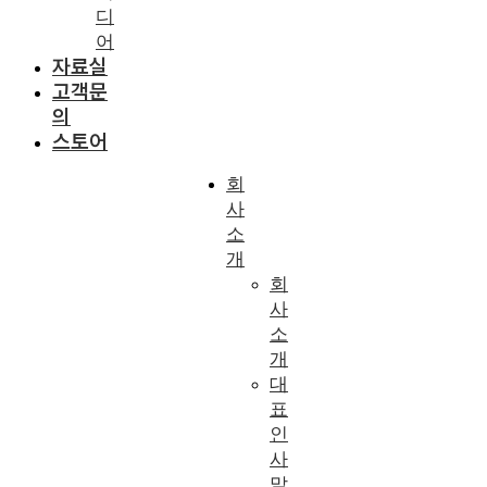
디
어
자료실
고객문
의
스토어
회
사
소
개
회
사
소
개
대
표
인
사
말