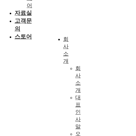
어
자료실
고객문
의
스토어
회
사
소
개
회
사
소
개
대
표
인
사
말
오