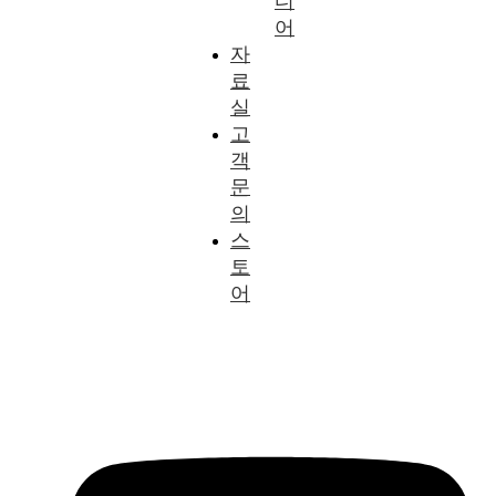
디
어
자
료
실
고
객
문
의
스
토
어