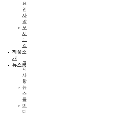
표
인
사
말
오
시
는
길
제품소
개
공
뉴스룸
지
사
항
뉴
스
룸
미
디