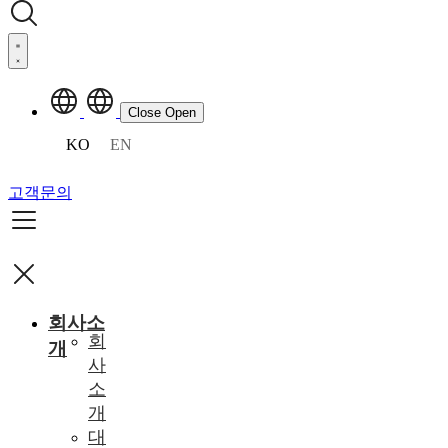
Close
Open
KO
EN
고객문의
회사소
회
개
사
소
개
대