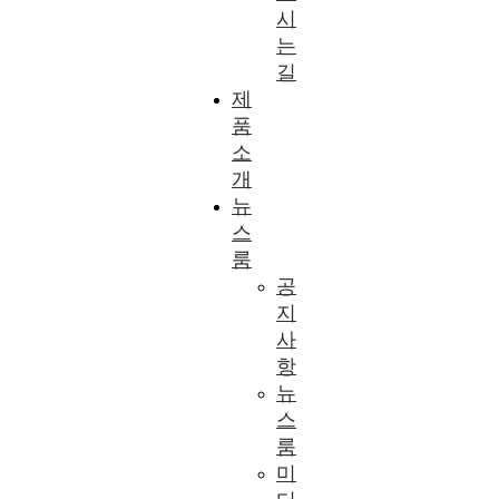
시
는
길
제
품
소
개
뉴
스
룸
공
지
사
항
뉴
스
룸
미