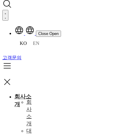
Close
Open
KO
EN
고객문의
회사소
회
개
사
소
개
대