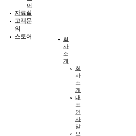
어
자료실
고객문
의
스토어
회
사
소
개
회
사
소
개
대
표
인
사
말
오