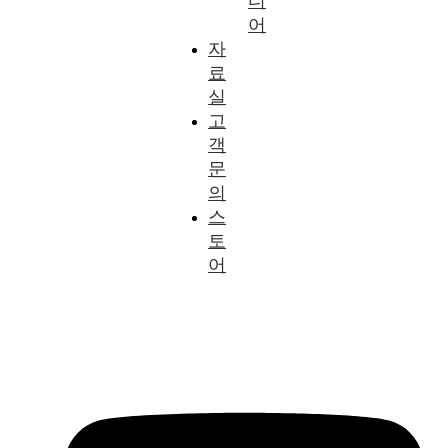
디
어
자
료
실
고
객
문
의
스
토
어