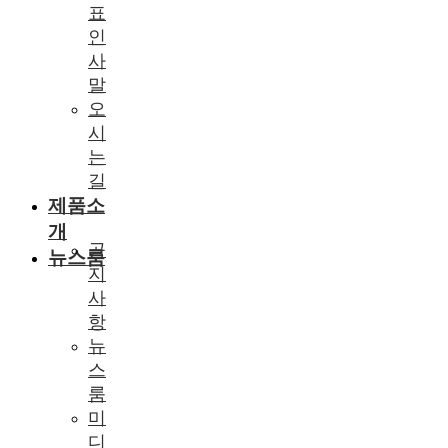
표
인
사
말
오
시
는
길
제품소
개
공
뉴스룸
지
사
항
뉴
스
룸
미
디