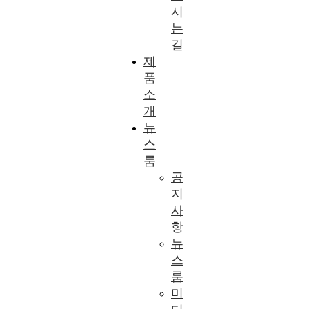
시
는
길
제
품
소
개
뉴
스
룸
공
지
사
항
뉴
스
룸
미