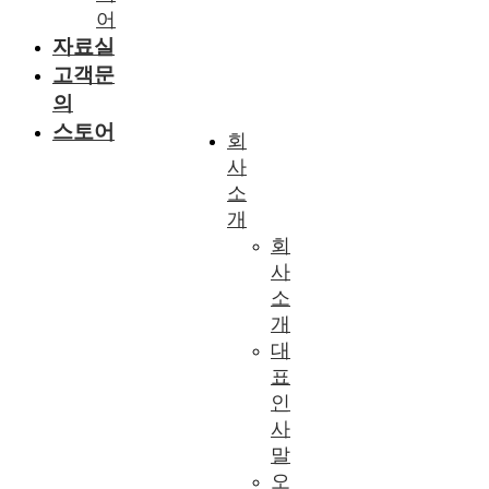
어
자료실
고객문
의
스토어
회
사
소
개
회
사
소
개
대
표
인
사
말
오