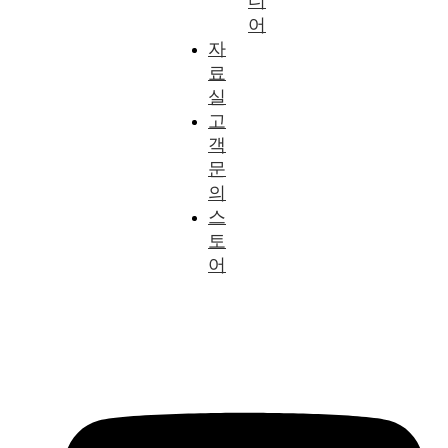
디
어
자
료
실
고
객
문
의
스
토
어