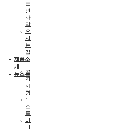
표
인
사
말
오
시
는
길
제품소
개
공
뉴스룸
지
사
항
뉴
스
룸
미
디