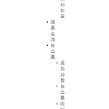
시
는
길
제
품
소
개
뉴
스
룸
공
지
사
항
뉴
스
룸
미