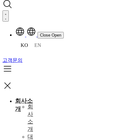
Close
Open
KO
EN
고객문의
회사소
회
개
사
소
개
대