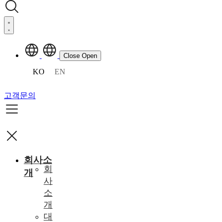
Close
Open
KO
EN
고객문의
회사소
회
개
사
소
개
대