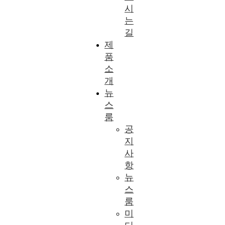
시
는
길
제
품
소
개
뉴
스
룸
공
지
사
항
뉴
스
룸
미