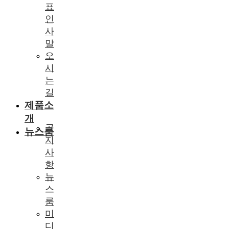
표
인
사
말
오
시
는
길
제품소
개
공
뉴스룸
지
사
항
뉴
스
룸
미
디