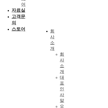
어
자료실
고객문
의
스토어
회
사
소
개
회
사
소
개
대
표
인
사
말
오