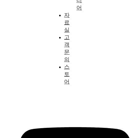
디
어
자
료
실
고
객
문
의
스
토
어