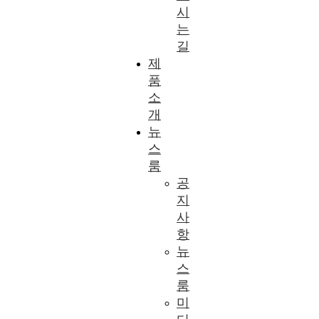
시
는
길
제
품
소
개
뉴
스
룸
공
지
사
항
뉴
스
룸
미