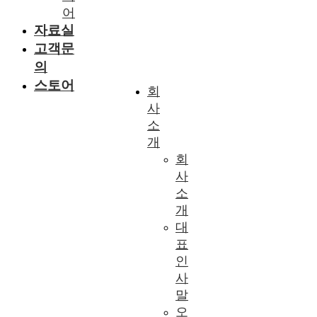
어
자료실
고객문
의
스토어
회
사
소
개
회
사
소
개
대
표
인
사
말
오