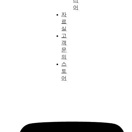
디
어
자
료
실
고
객
문
의
스
토
어