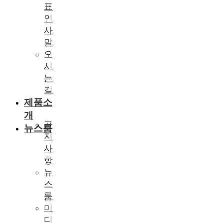
표
인
사
말
오
시
는
길
제품소
개
공
뉴스룸
지
사
항
뉴
스
룸
미
디