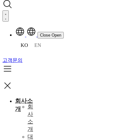
Close
Open
KO
EN
고객문의
회사소
회
개
사
소
개
대