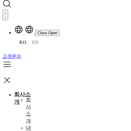
Close
Open
KO
EN
고객문의
회사소
회
개
사
소
개
대