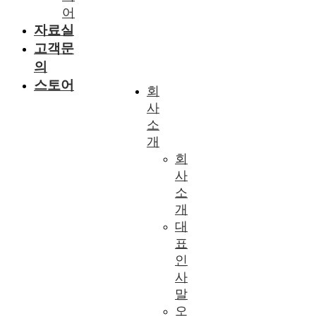
어
자료실
고객문
의
스토어
회
사
소
개
회
사
소
개
대
표
인
사
말
오