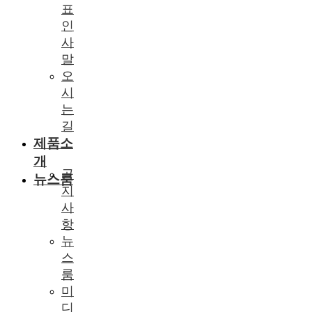
표
인
사
말
오
시
는
길
제품소
개
공
뉴스룸
지
사
항
뉴
스
룸
미
디