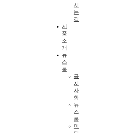
시
는
길
제
품
소
개
뉴
스
룸
공
지
사
항
뉴
스
룸
미