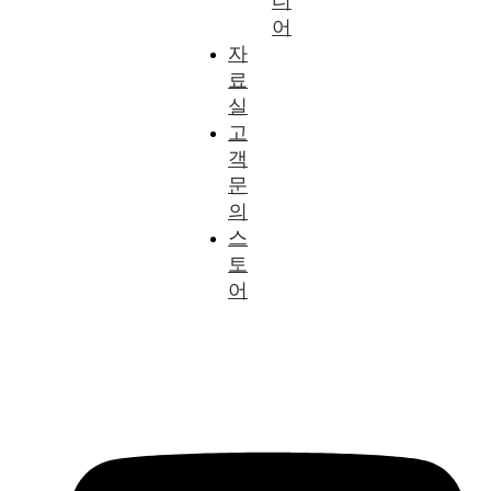
디
어
자
료
실
고
객
문
의
스
토
어