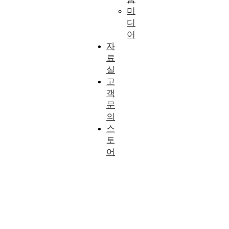
미
디
어
자
료
실
고
객
문
의
스
토
어