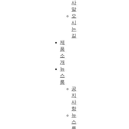
사
말
오
시
는
길
제
품
소
개
뉴
스
룸
공
지
사
항
뉴
스
룸