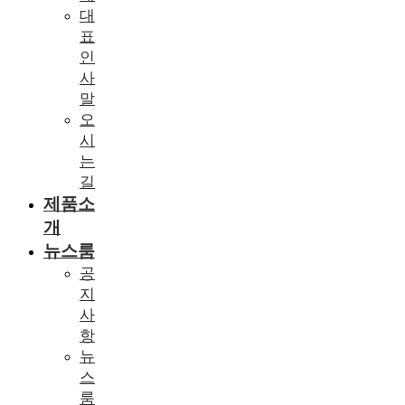
대
표
인
사
말
오
시
는
길
제품소
개
뉴스룸
공
지
사
항
뉴
스
룸