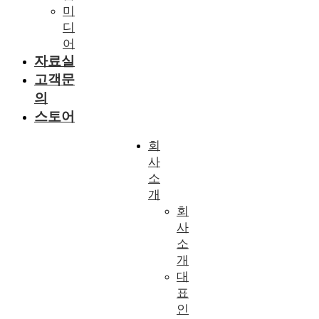
미
디
어
자료실
고객문
의
스토어
회
사
소
개
회
사
소
개
대
표
인