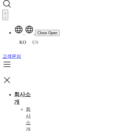
Close
Open
KO
EN
고객문의
회사소
개
회
사
소
개