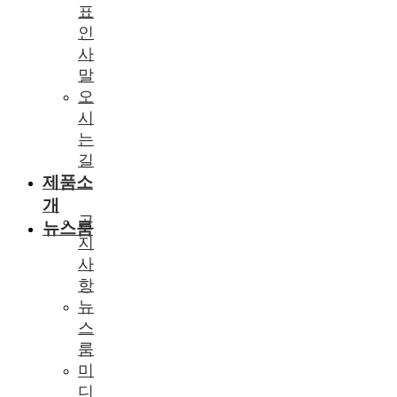
표
인
사
말
오
시
는
길
제품소
개
공
뉴스룸
지
사
항
뉴
스
룸
미
디