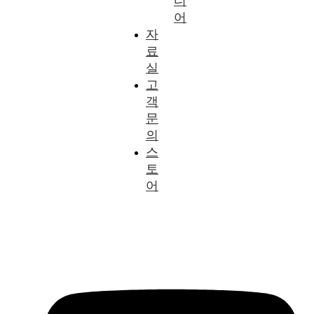
디
어
자
료
실
고
객
문
의
스
토
어