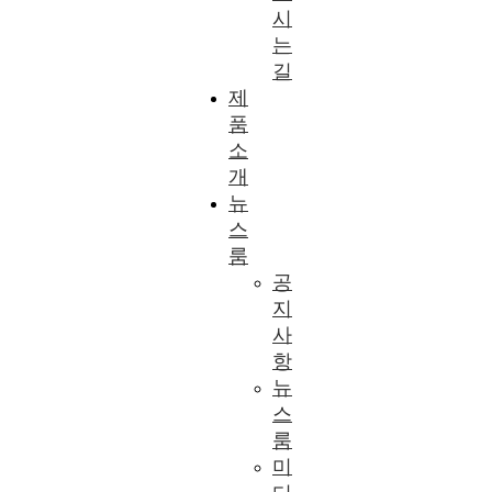
시
는
길
제
품
소
개
뉴
스
룸
공
지
사
항
뉴
스
룸
미