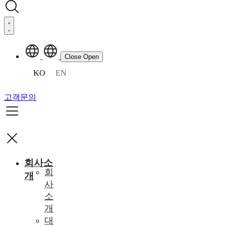
Close
Open
KO
EN
고객문의
회사소
회
개
사
소
개
대