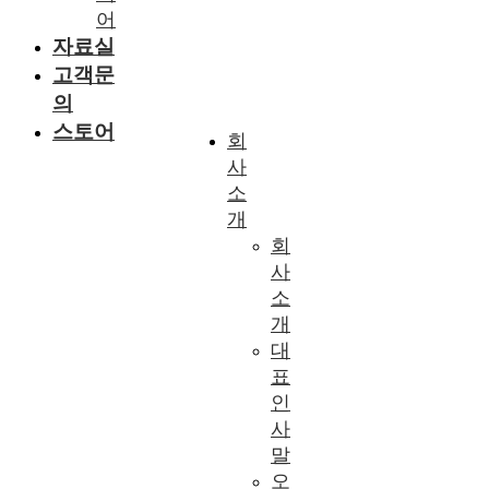
어
자료실
고객문
의
스토어
회
사
소
개
회
사
소
개
대
표
인
사
말
오