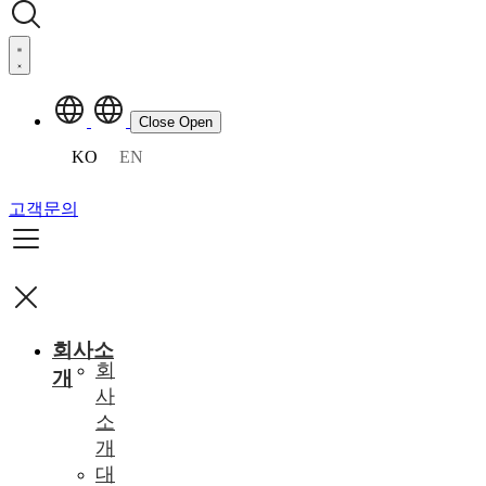
Close
Open
KO
EN
고객문의
회사소
회
개
사
소
개
대