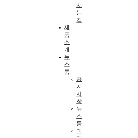
시
는
길
제
품
소
개
뉴
스
룸
공
지
사
항
뉴
스
룸
미