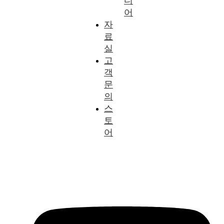
디
어
자
료
실
고
객
문
의
스
토
어