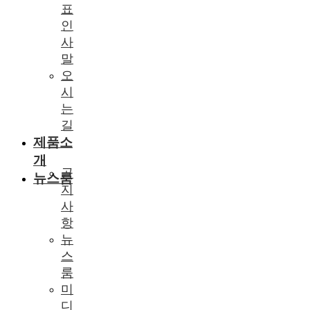
표
인
사
말
오
시
는
길
제품소
개
공
뉴스룸
지
사
항
뉴
스
룸
미
디