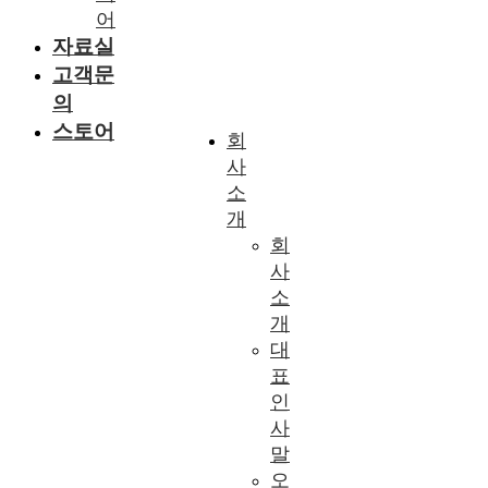
어
자료실
고객문
의
스토어
회
사
소
개
회
사
소
개
대
표
인
사
말
오