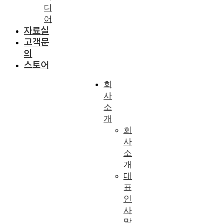
디
어
자료실
고객문
의
스토어
회
사
소
개
회
사
소
개
대
표
인
사
말