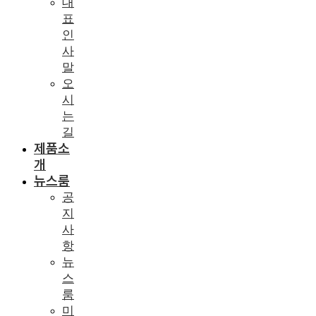
대
표
인
사
말
오
시
는
길
제품소
개
뉴스룸
공
지
사
항
뉴
스
룸
미