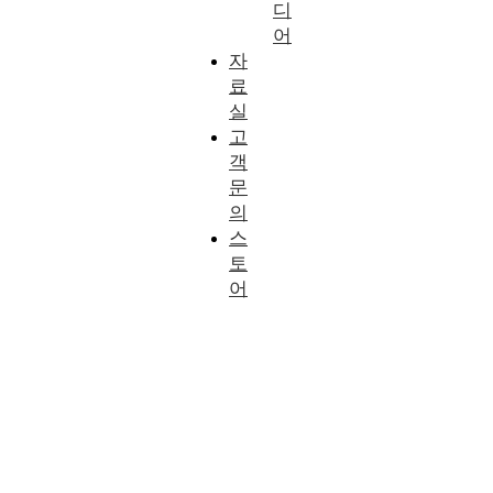
디
어
자
료
실
고
객
문
의
스
토
어