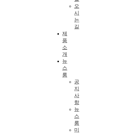
오
시
는
길
제
품
소
개
뉴
스
룸
공
지
사
항
뉴
스
룸
미