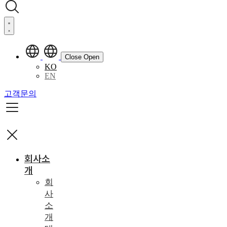
Close
Open
KO
EN
고객문의
회사소
개
회
사
소
개