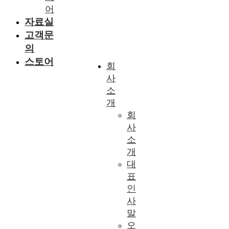
어
자료실
고객문
의
스토어
회
사
소
개
회
사
소
개
대
표
인
사
말
오