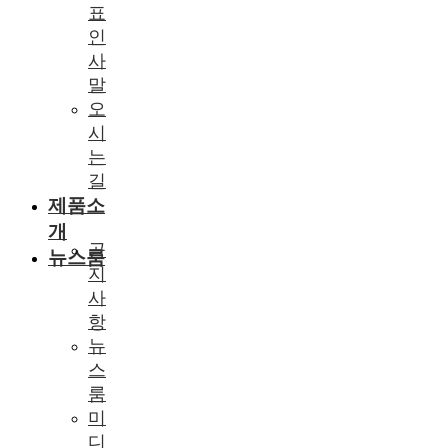
표
인
사
말
오
시
는
길
제품소
개
공
뉴스룸
지
사
항
뉴
스
룸
미
디