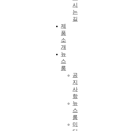
시
는
길
제
품
소
개
뉴
스
룸
공
지
사
항
뉴
스
룸
미