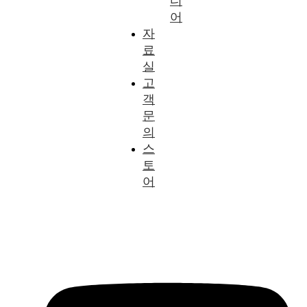
디
어
자
료
실
고
객
문
의
스
토
어