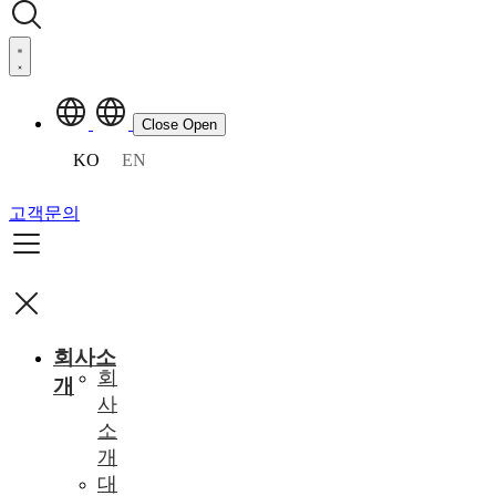
Close
Open
KO
EN
고객문의
회사소
회
개
사
소
개
대