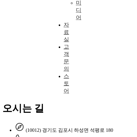
미
디
어
자
료
실
고
객
문
의
스
토
어
오시는 길
(10012) 경기도 김포시 하성면 석평로 180