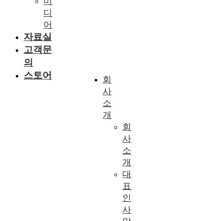
미
디
어
자료실
고객문
의
스토어
회
사
소
개
회
사
소
개
대
표
인
사