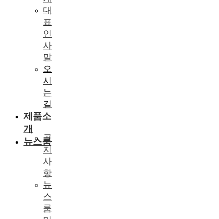
대
표
인
사
말
오
시
는
길
제품소
개
공
뉴스룸
지
사
항
뉴
스
룸