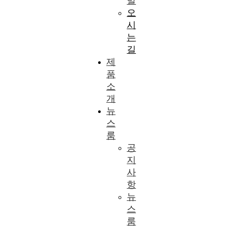
말
오
시
는
길
제
품
소
개
뉴
스
룸
공
지
사
항
뉴
스
룸